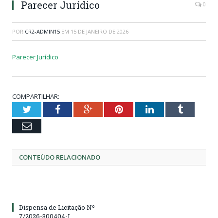
Parecer Jurídico
0
POR
CR2-ADMIN15
EM
15 DE JANEIRO DE 2026
Parecer Jurídico
COMPARTILHAR:
Twitter
Facebook
Google+
Pinterest
LinkedIn
Tumblr
Email
CONTEÚDO RELACIONADO
Dispensa de Licitação Nº
7/2026-300404-I