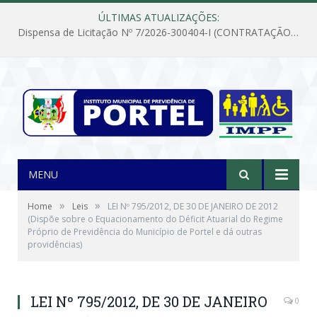
ÚLTIMAS ATUALIZAÇÕES:
Dispensa de Licitação Nº 7/2026-300404-I (CONTRATAÇÃO DE EMPRESA PARA MANUTENÇÃO E REPARAÇÃO DE APARELHOS DE AR CONDICIONADO, EM ATENDIMENTO ÀS NECESSIDADES DO INSTITUTO DE PREVIDÊNCIA MUNICIPAL DE PORTEL/PA)
MENU
»
»
Home
Leis
LEI Nº 795/2012, DE 30 DE JANEIRO DE 2012
(Dispõe sobre o Equacionamento do Déficit Atuarial do Regime
Próprio de Previdência do Município de Portel e dá outras
providências)
LEI Nº 795/2012, DE 30 DE JANEIRO
0