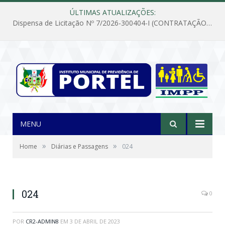
ÚLTIMAS ATUALIZAÇÕES:
Dispensa de Licitação Nº 7/2026-300404-I (CONTRATAÇÃO DE EMPRESA PARA MANUTENÇÃO E REPARAÇÃO DE APARELHOS DE AR CONDICIONADO, EM ATENDIMENTO ÀS NECESSIDADES DO INSTITUTO DE PREVIDÊNCIA MUNICIPAL DE PORTEL/PA)
MENU
»
»
Home
Diárias e Passagens
024
024
0
POR
CR2-ADMIN8
EM
3 DE ABRIL DE 2023