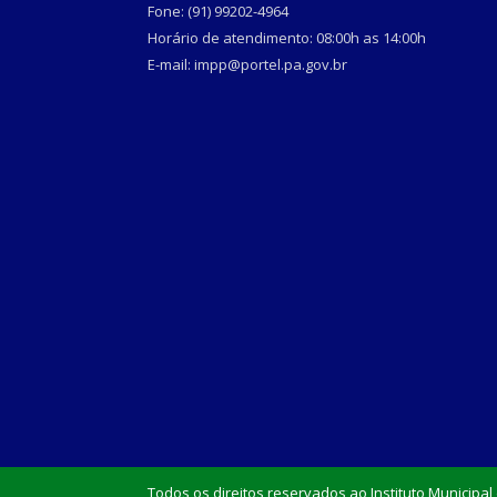
Fone: (91) 99202-4964
Horário de atendimento: 08:00h as 14:00h
E-mail: impp@portel.pa.gov.br
Todos os direitos reservados ao Instituto Municipal 