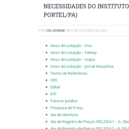
NECESSIDADES DO INSTITUTO
PORTEL/PA)
POR
CR2-ADMIN8
EM
9 DE OUTUBRO DE 2024
Aviso de Licitação – Dou
Aviso de Licitação – Famep
Aviso de Licitação – Ioepa
Aviso de Licitação – Jornal Amazônia
Termo de Referência
DFD
Edital
ETP
Parecer Jurídico
Pesquisa de Preço
Ata de Abertura
Ata de Registro de Preços 002.2024.1 – G. Gl
Ata de Registro de Preços 002.2024.2 – N. DE