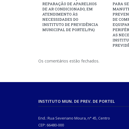
REPARAÇÃO DE APARELHOS
PARA SE
DE AR CONDICIONADO, EM
MANUTE
ATENDIMENTO ÀS
PREVEN
NECESSIDADES DO
DE COM
INSTITUTO DE PREVIDÊNCIA
EQUIPA
MUNICIPAL DE PORTEL/PA)
PERIFÉ
AS NECE
INSTITU
PREVIDÊ
Os comentários estão fechados.
INSTITUTO MUN. DE PREV. DE PORTEL
End.: Rua Severiano Moura, n° 45, Centro
CEP: 66480-000