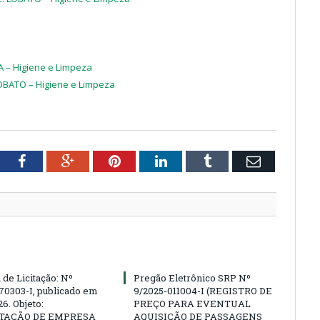
A – Higiene e Limpeza
LOBATO – Higiene e Limpeza
tter
Facebook
Google+
Pinterest
LinkedIn
Tumblr
Email
 de Licitação: Nº
Pregão Eletrônico SRP Nº
70303-I, publicado em
9/2025-011004-I (REGISTRO DE
6. Objeto:
PREÇO PARA EVENTUAL
TAÇÃO DE EMPRESA
AQUISIÇÃO DE PASSAGENS