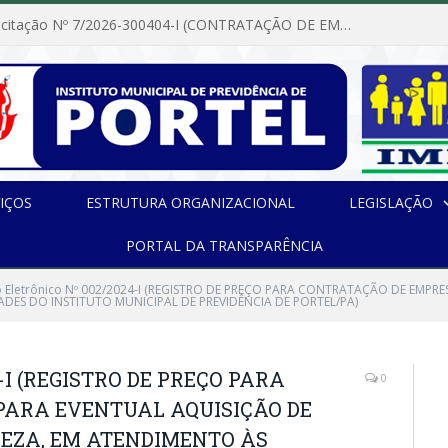
Dispensa de Licitação Nº 7/2026-300404-I (CONTRATAÇÃO DE EMPRESA PARA MANUTENÇÃO E REPARAÇÃO DE APARELHOS DE AR CONDICIONADO, EM ATENDIMENTO ÀS NECESSIDADES DO INSTITUTO DE PREVIDÊNCIA MUNICIPAL DE PORTEL/PA)
IÇOS
ESTRUTURA ORGANIZACIONAL
LEGISLAÇÃO
PORTAL DA TRANSPARÊNCIA
 Eletrônico Nº 002/2024-I (REGISTRO DE PREÇO PARA CONTRATAÇÃO DE EMPR
ADES DO INSTITUTO MUNICIPAL DE PREVIDÊNCIA DE PORTEL/PA)
4-I (REGISTRO DE PREÇO PARA
0
PARA EVENTUAL AQUISIÇÃO DE
PEZA, EM ATENDIMENTO ÀS