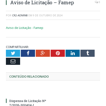
Aviso de Licitação – Famep
0
POR
CR2-ADMIN8
EM
9 DE OUTUBRO DE 2024
Aviso de Licitação - Famep
COMPARTILHAR:
Twitter
Facebook
Google+
Pinterest
LinkedIn
Tumblr
Email
CONTEÚDO RELACIONADO
Dispensa de Licitação Nº
7/2026-300404-I