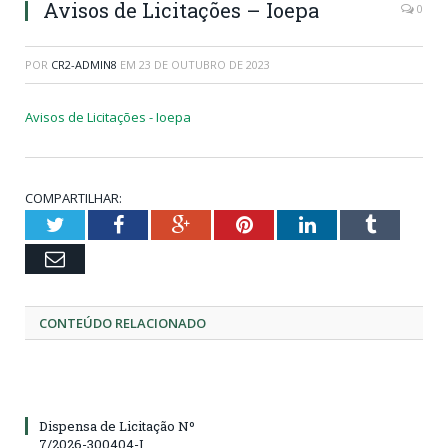
Avisos de Licitações – Ioepa
0
POR
CR2-ADMIN8
EM
23 DE OUTUBRO DE 2023
Avisos de Licitações - Ioepa
COMPARTILHAR:
Twitter
Facebook
Google+
Pinterest
LinkedIn
Tumblr
Email
CONTEÚDO RELACIONADO
Dispensa de Licitação Nº
7/2026-300404-I