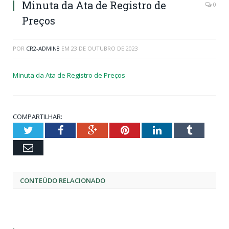
Minuta da Ata de Registro de
0
Preços
POR
CR2-ADMIN8
EM
23 DE OUTUBRO DE 2023
Minuta da Ata de Registro de Preços
COMPARTILHAR:
Twitter
Facebook
Google+
Pinterest
LinkedIn
Tumblr
Email
CONTEÚDO RELACIONADO